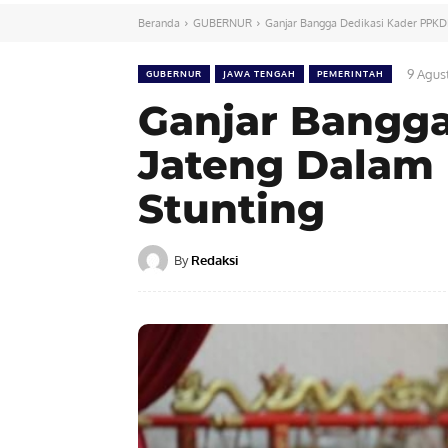
Beranda
GUBERNUR
Ganjar Bangga Dedikasi Kader PPK
9 Agus
GUBERNUR
JAWA TENGAH
PEMERINTAH
Ganjar Bangg
Jateng Dalam
Stunting
By
Redaksi