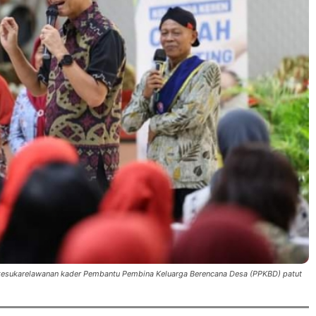
kesukarelawanan kader Pembantu Pembina Keluarga Berencana Desa (PPKBD) patut