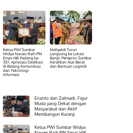
Ketua PWI Sumbar
Mahyeldi Turun
Widya Navies Raih PIN
Langsung ke Lokasi
Emas HJK Padang ke-
Banjir, Pemprov Sumbar
357, Apresiasi Dedikasi
Kerahkan Alat Berat
di Bidang Komunikasi
dan Bantuan Logistik
dan Teknologi
Informasi
Erianto dan Zalmadi, Figur
Muda yang Dekat dengan
Masyarakat dan Aktif
Membangun Kuranji
Ketua PWI Sumbar Widya
Navies Raih PIN Emas HJK