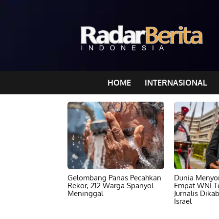
HOME
INTERNASIONAL
Gelombang Panas Pecahkan
Dunia Menyor
Rekor, 212 Warga Spanyol
Empat WNI T
Meninggal
Jurnalis Dika
Israel