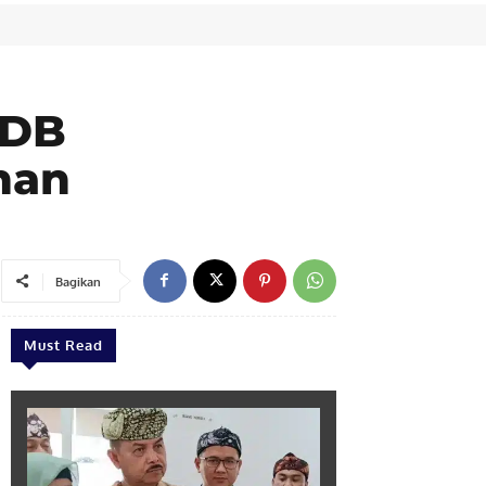
KDB
nan
Bagikan
Must Read