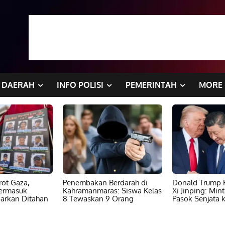
DAERAH
INFO POLISI
PEMERINTAH
MORE
ot Gaza,
Penembakan Berdarah di
Donald Trump K
ermasuk
Kahramanmaras: Siswa Kelas
Xi Jinping: Min
barkan Ditahan
8 Tewaskan 9 Orang
Pasok Senjata k