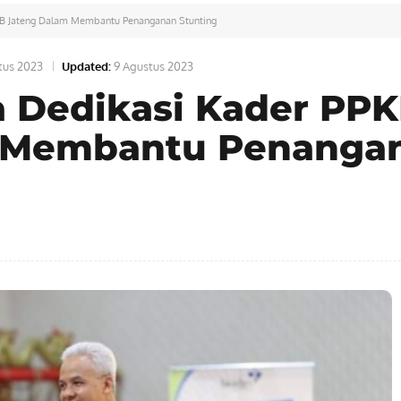
DB Jateng Dalam Membantu Penanganan Stunting
tus 2023
Updated:
9 Agustus 2023
a Dedikasi Kader PP
 Membantu Penanga