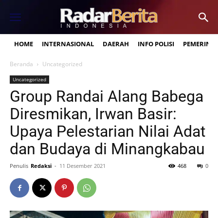
HOME
INTERNASIONAL
DAERAH
INFO POLISI
PEMERINT
Beranda
Uncategorized
Uncategorized
Group Randai Alang Babega
Diresmikan, Irwan Basir:
Upaya Pelestarian Nilai Adat
dan Budaya di Minangkabau
Penulis
Redaksi
-
11 Desember 2021
468
0