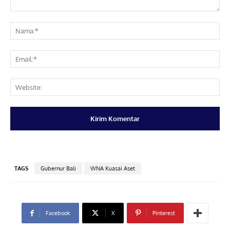
Komentar:
Na
Ema
Web
TAGS
Gubernur Bali
WNA Kuasai Aset
Facebook
X
Pinterest