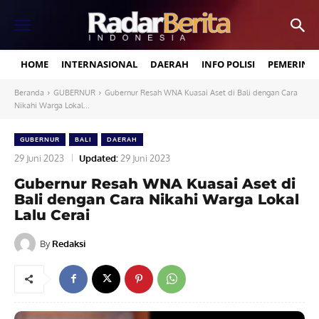
HOME
INTERNASIONAL
DAERAH
INFO POLISI
PEMERINT
Beranda
GUBERNUR
Gubernur Resah WNA Kuasai Aset di Bali dengan Cara
Nikahi Warga Lokal...
GUBERNUR
BALI
DAERAH
29 Juni 2023
Updated:
29 Juni 2023
Gubernur Resah WNA Kuasai Aset di
Bali dengan Cara Nikahi Warga Lokal
Lalu Cerai
By
Redaksi