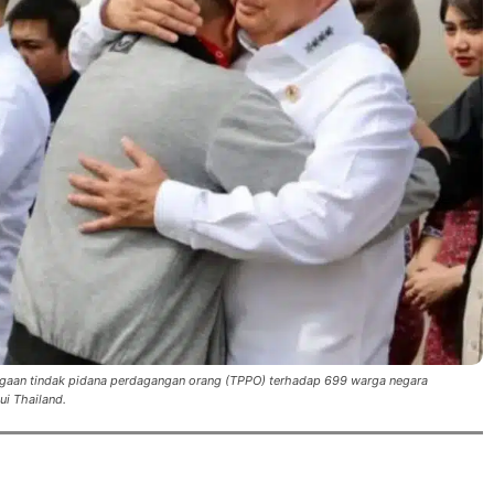
dugaan tindak pidana perdagangan orang (TPPO) terhadap 699 warga negara
ui Thailand.