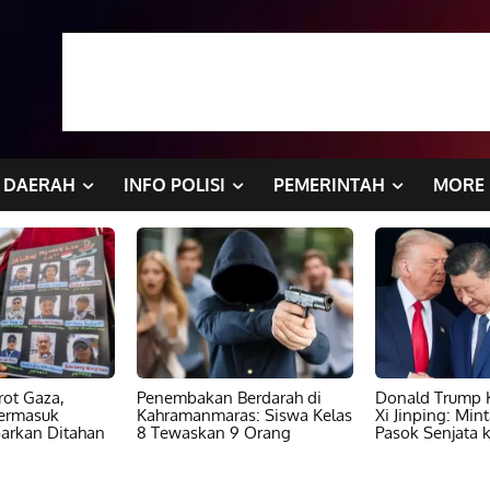
DAERAH
INFO POLISI
PEMERINTAH
MORE
ot Gaza,
Penembakan Berdarah di
Donald Trump K
ermasuk
Kahramanmaras: Siswa Kelas
Xi Jinping: Min
barkan Ditahan
8 Tewaskan 9 Orang
Pasok Senjata k