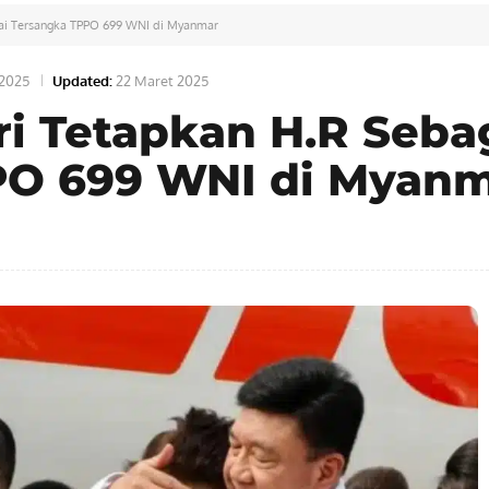
gai Tersangka TPPO 699 WNI di Myanmar
 2025
Updated:
22 Maret 2025
ri Tetapkan H.R Seba
PO 699 WNI di Myan