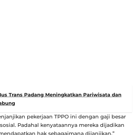
 Bus Trans Padang Meningkatkan Pariwisata dan
Kabung
janjikan pekerjaan TPPO ini dengan gaji besar
 sosial. Padahal kenyataannya mereka dijadikan
 mendapatkan hak sebagaimana dijanjikan,”