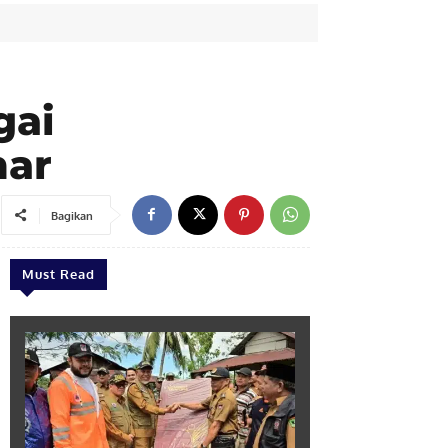
gai
mar
Bagikan
Must Read