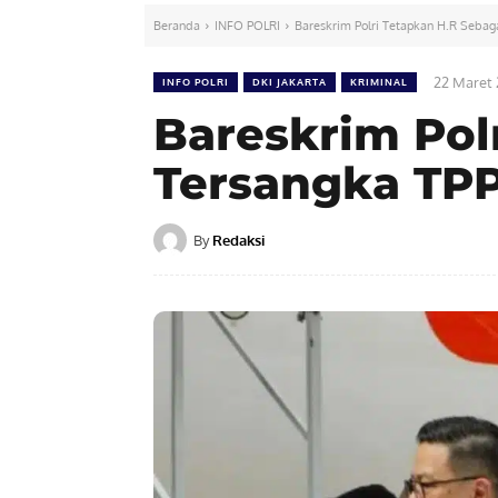
Beranda
INFO POLRI
Bareskrim Polri Tetapkan H.R Seba
22 Maret
INFO POLRI
DKI JAKARTA
KRIMINAL
Bareskrim Pol
Tersangka TP
By
Redaksi