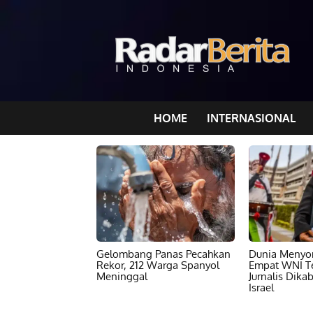
HOME
INTERNASIONAL
Gelombang Panas Pecahkan
Dunia Menyor
Rekor, 212 Warga Spanyol
Empat WNI T
Meninggal
Jurnalis Dika
Israel