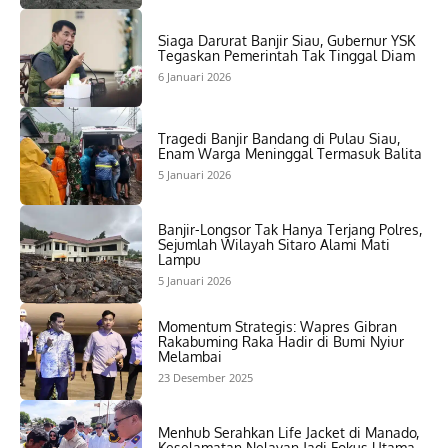
Siaga Darurat Banjir Siau, Gubernur YSK
Tegaskan Pemerintah Tak Tinggal Diam
6 Januari 2026
Tragedi Banjir Bandang di Pulau Siau,
Enam Warga Meninggal Termasuk Balita
5 Januari 2026
Banjir-Longsor Tak Hanya Terjang Polres,
Sejumlah Wilayah Sitaro Alami Mati
Lampu
5 Januari 2026
Momentum Strategis: Wapres Gibran
Rakabuming Raka Hadir di Bumi Nyiur
Melambai
23 Desember 2025
Menhub Serahkan Life Jacket di Manado,
Keselamatan Nelayan Jadi Fokus Utama