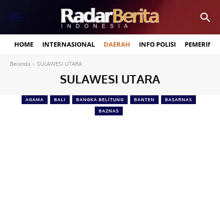
HOME
INTERNASIONAL
DAERAH
INFO POLISI
PEMERINT
Beranda
SULAWESI UTARA
SULAWESI UTARA
AGAMA
BALI
BANGKA BELITUNG
BANTEN
BASARNAS
BAZNAS