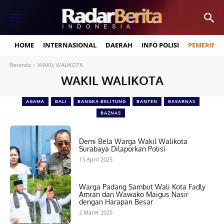
HOME
INTERNASIONAL
DAERAH
INFO POLISI
PEMERINT
Beranda
WAKIL WALIKOTA
WAKIL WALIKOTA
AGAMA
BALI
BANGKA BELITUNG
BANTEN
BASARNAS
BAZNAS
Demi Bela Warga Wakil Walikota
Surabaya Dilaporkan Polisi
13 April 2025
Warga Padang Sambut Wali Kota Fadly
Amran dan Wawako Maigus Nasir
dengan Harapan Besar
2 Maret 2025