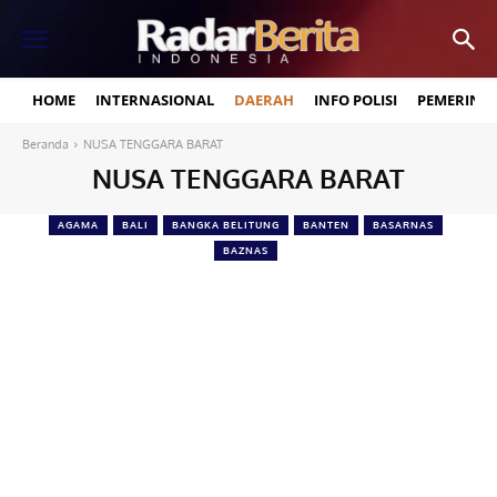
HOME
INTERNASIONAL
DAERAH
INFO POLISI
PEMERINT
Beranda
NUSA TENGGARA BARAT
NUSA TENGGARA BARAT
AGAMA
BALI
BANGKA BELITUNG
BANTEN
BASARNAS
BAZNAS