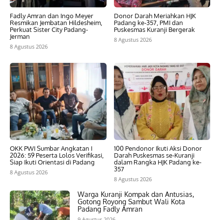
Fadly Amran dan Ingo Meyer
Donor Darah Meriahkan HJK
Resmikan Jembatan Hildesheim,
Padang ke-357, PMI dan
Perkuat Sister City Padang-
Puskesmas Kuranji Bergerak
Jerman
8 Agustus 2026
8 Agustus 2026
OKK PWI Sumbar Angkatan I
100 Pendonor Ikuti Aksi Donor
2026: 59 Peserta Lolos Verifikasi,
Darah Puskesmas se-Kuranji
Siap Ikuti Orientasi di Padang
dalam Rangka HJK Padang ke-
357
8 Agustus 2026
8 Agustus 2026
Warga Kuranji Kompak dan Antusias,
Gotong Royong Sambut Wali Kota
Padang Fadly Amran
9 Agustus 2026