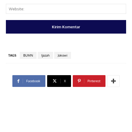
Web
TAGS
BUMN
Ijazah
Jokowi
Facebook
X
Pinterest