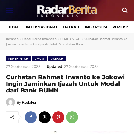
HOME
INTERNASIONAL
DAERAH
INFO POLISI
PEMERINT
Beranda
Radar Berita Indonesia
PEMERINTAH
Curhatan Rahmat Irwanto ke
Jokowi Ingin Jaminkan Ijazah Untuk Modal dari Bank...
PEMERINTAH
UMUM
DAERAH
27 September 2022
Updated:
27 September 2022
Curhatan Rahmat Irwanto ke Jokowi
Ingin Jaminkan Ijazah Untuk Modal
dari Bank BUMN
By
Redaksi