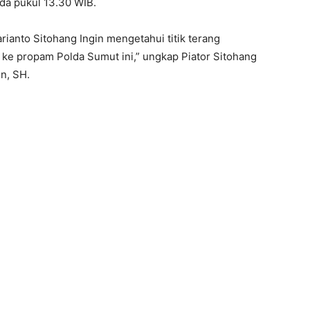
da pukul 13.30 WIB.
rianto Sitohang Ingin mengetahui titik terang
 ke propam Polda Sumut ini,” ungkap Piator Sitohang
n, SH.