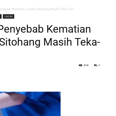
ematian Harianto Candra Sitohang Masih Teka-Teki
UMUM
 Penyebab Kematian
Sitohang Masih Teka-
414
0