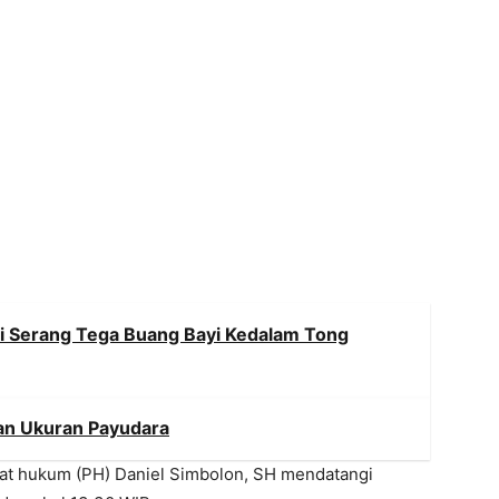
i Serang Tega Buang Bayi Kedalam Tong
n Ukuran Payudara
ihat hukum (PH) Daniel Simbolon, SH mendatangi