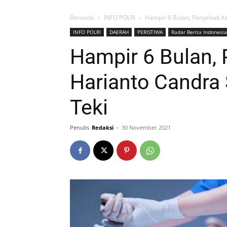
Beranda
INFO POLRI
Hampir 6 Bulan, Penyebab K
INFO POLRI
DAERAH
PERISTIWA
Radar Berita Indonesia
Hampir 6 Bulan,
Harianto Candra 
Teki
Penulis
Redaksi
-
30 November 2021