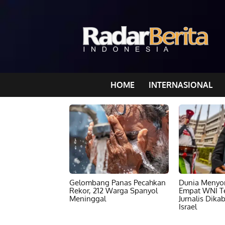
HOME
INTERNASIONAL
Gelombang Panas Pecahkan
Dunia Menyor
Rekor, 212 Warga Spanyol
Empat WNI T
Meninggal
Jurnalis Dika
Israel