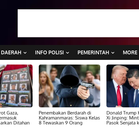
DAERAH
INFO POLISI
PEMERINTAH
MORE
ot Gaza,
Penembakan Berdarah di
Donald Trump K
ermasuk
Kahramanmaras: Siswa Kelas
Xi Jinping: Min
barkan Ditahan
8 Tewaskan 9 Orang
Pasok Senjata k