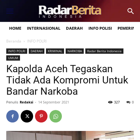
HOME
INTERNASIONAL
DAERAH
INFO POLISI
PEMERINT
Beranda
INFO POLRI
INFO POLRI
DAERAH
KRIMINAL
NARKOBA
Radar Berita Indonesia
UMUM
Kapolda Aceh Tegaskan
Tidak Ada Kompromi Untuk
Bandar Narkoba
Penulis
Redaksi
-
14 September 2021
327
0