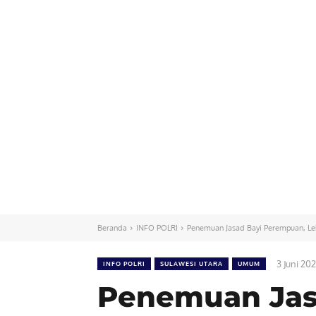
Beranda
INFO POLRI
Penemuan Jasad Bayi Perempuan, Le
3 Juni 20
INFO POLRI
SULAWESI UTARA
UMUM
Penemuan Jas