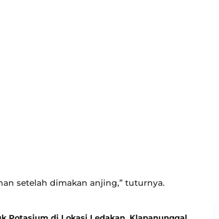
n setelah dimakan anjing,” tuturnya.
uk Potasium di Lokasi Ledakan, Klapanunggal