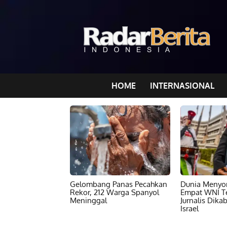
HOME
INTERNASIONAL
Gelombang Panas Pecahkan
Dunia Menyor
Rekor, 212 Warga Spanyol
Empat WNI T
Meninggal
Jurnalis Dika
Israel