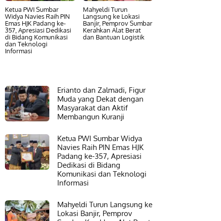
Ketua PWI Sumbar
Mahyeldi Turun
Widya Navies Raih PIN
Langsung ke Lokasi
Emas HJK Padang ke-
Banjir, Pemprov Sumbar
357, Apresiasi Dedikasi
Kerahkan Alat Berat
di Bidang Komunikasi
dan Bantuan Logistik
dan Teknologi
Informasi
Erianto dan Zalmadi, Figur
Muda yang Dekat dengan
Masyarakat dan Aktif
Membangun Kuranji
Ketua PWI Sumbar Widya
Navies Raih PIN Emas HJK
Padang ke-357, Apresiasi
Dedikasi di Bidang
Komunikasi dan Teknologi
Informasi
Mahyeldi Turun Langsung ke
Lokasi Banjir, Pemprov