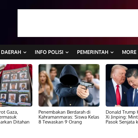
DAERAH
INFO POLISI
PEMERINTAH
MORE
ot Gaza,
Penembakan Berdarah di
Donald Trump K
ermasuk
Kahramanmaras: Siswa Kelas
Xi Jinping: Min
barkan Ditahan
8 Tewaskan 9 Orang
Pasok Senjata k