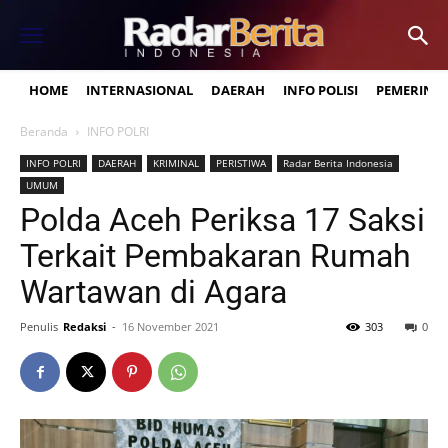
HOME
INTERNASIONAL
DAERAH
INFO POLISI
PEMERINT
Beranda
INFO POLRI
INFO POLRI
DAERAH
KRIMINAL
PERISTIWA
Radar Berita Indonesia
UMUM
Polda Aceh Periksa 17 Saksi
Terkait Pembakaran Rumah
Wartawan di Agara
Penulis
Redaksi
-
16 November 2021
303
0