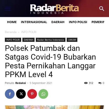
HOME
INTERNASIONAL
DAERAH
INFO POLISI
PEMERINT
Beranda
INFO POLRI
INFO POLRI
DAERAH
Radar Berita Indonesia
UMUM
Polsek Patumbak dan
Satgas Covid-19 Bubarkan
Pesta Pernikahan Langgar
PPKM Level 4
Penulis
Redaksi
-
5 September 2021
312
0