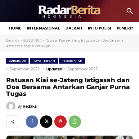
HOME
INTERNASIONAL
DAERAH
INFO POLISI
PEMERINT
Beranda
GUBERNUR
Ratusan Kiai se-Jateng Istigasah dan Doa Bersama
Antarkan Ganjar Purna Tugas
GUBERNUR
JAWA TENGAH
PEMERINTAH
5 September 2023
Updated:
5 September 2023
Ratusan Kiai se-Jateng Istigasah dan
Doa Bersama Antarkan Ganjar Purna
Tugas
By
Redaksi