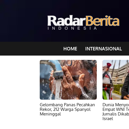
HOME
INTERNASIONAL
Gelombang Panas Pecahkan
Dunia Menyor
Rekor, 212 Warga Spanyol
Empat WNI T
Meninggal
Jurnalis Dika
Israel