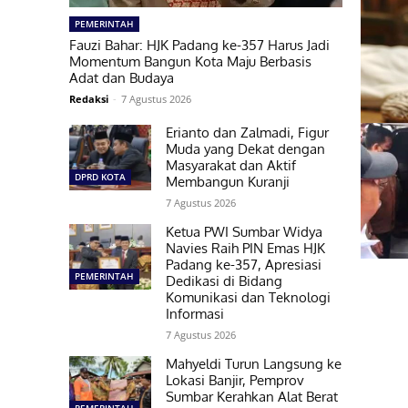
PEMERINTAH
Fauzi Bahar: HJK Padang ke-357 Harus Jadi
Momentum Bangun Kota Maju Berbasis
Adat dan Budaya
Redaksi
-
7 Agustus 2026
Erianto dan Zalmadi, Figur
Muda yang Dekat dengan
Masyarakat dan Aktif
DPRD KOTA
Membangun Kuranji
7 Agustus 2026
Ketua PWI Sumbar Widya
Navies Raih PIN Emas HJK
Padang ke-357, Apresiasi
PEMERINTAH
Dedikasi di Bidang
Komunikasi dan Teknologi
Informasi
7 Agustus 2026
Mahyeldi Turun Langsung ke
Lokasi Banjir, Pemprov
Sumbar Kerahkan Alat Berat