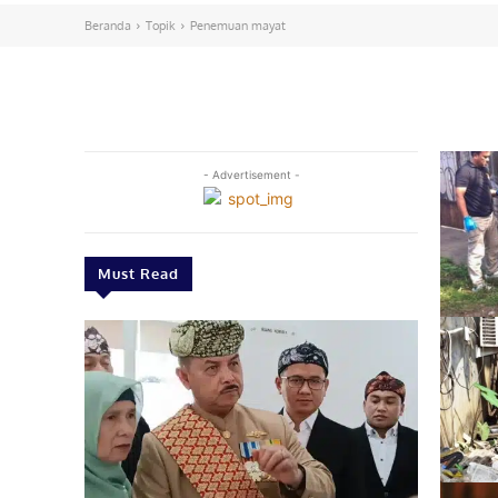
Beranda
Topik
Penemuan mayat
- Advertisement -
Must Read