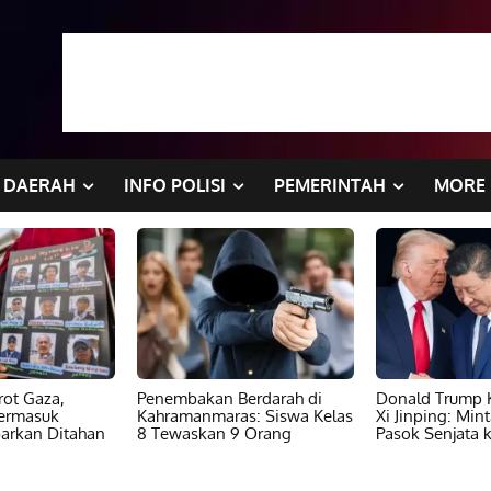
DAERAH
INFO POLISI
PEMERINTAH
MORE
ot Gaza,
Penembakan Berdarah di
Donald Trump K
ermasuk
Kahramanmaras: Siswa Kelas
Xi Jinping: Min
barkan Ditahan
8 Tewaskan 9 Orang
Pasok Senjata k