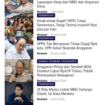
Lapangan Kerja dari MBG dan Koperasi
Desa
Redaksi
-
1 Mei 2026
PEMERINTAH
Emak-emak Kaget! SPPG Tutup
Sementara, Tetap Terima Insentif Rp6
Juta per Hari
Redaksi
-
30 April 2026
PEMERINTAH
SPPG Tak Beroperasi Tetap Digaji Rp6
Juta, DPR Sebut Skandal Anggaran
Redaksi
-
30 April 2026
DAERAH ISTIMEWA YOGYAKARTA
Anggaran Piring dan Sendok BGN
Disebut Capai Rp4,19 Triliun, Publik
Pertanyakan Kewajaran
Redaksi
-
16 April 2026
PEMERINTAH
21 Ribu Motor Listrik MBG Terlanjur
Dibeli, Ini Kata Menkeu
Redaksi
-
9 April 2026