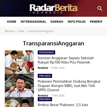
HOME
INTERNASIONAL
DAERAH
INFO POLISI
PEMERINT
Beranda
Topik
TransparansiAnggaran
TransparansiAnggaran
PENDIDIKAN
Sorotan Anggaran Sepatu Sekolah
Rakyat Rp700 Ribu Picu Polemik
Redaksi
-
9 Mei 2026
PRESIDEN
Prabowo Perintahkan Dudung Bongkar
Dugaan Korupsi MBG, Jual-Beli Titik
SPPG Disorot
Redaksi
-
7 Mei 2026
PRESIDEN
Ambisi Besar Prabowo: 2,5 Juta