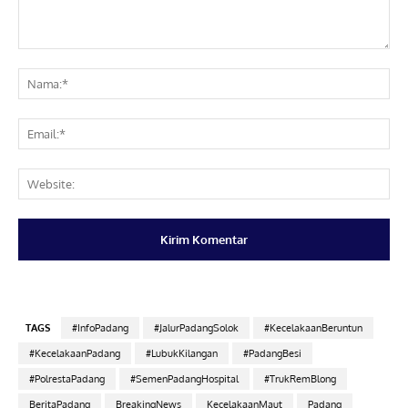
Komentar:
Na
Ema
Web
TAGS
#InfoPadang
#JalurPadangSolok
#KecelakaanBeruntun
#KecelakaanPadang
#LubukKilangan
#PadangBesi
#PolrestaPadang
#SemenPadangHospital
#TrukRemBlong
BeritaPadang
BreakingNews
KecelakaanMaut
Padang