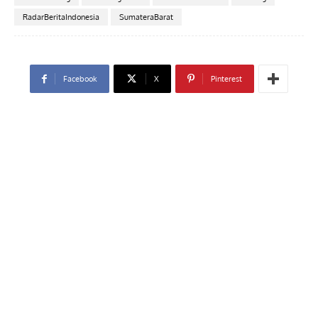
RadarBeritaIndonesia
SumateraBarat
Facebook
X
Pinterest