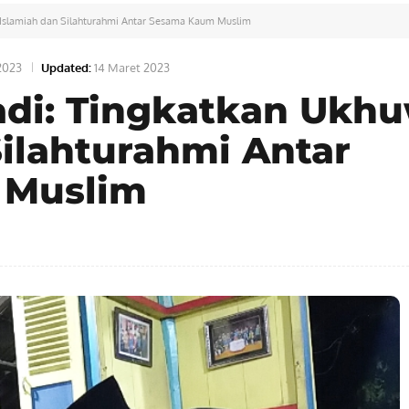
Islamiah dan Silahturahmi Antar Sesama Kaum Muslim
2023
Updated:
14 Maret 2023
adi: Tingkatkan Ukh
Silahturahmi Antar
 Muslim