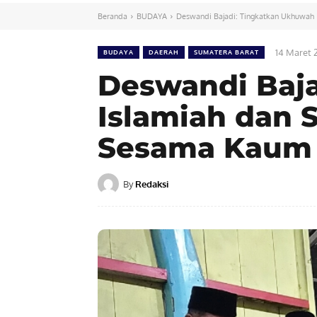
Beranda
BUDAYA
Deswandi Bajadi: Tingkatkan Ukhuwah 
14 Maret 
BUDAYA
DAERAH
SUMATERA BARAT
Deswandi Baj
Islamiah dan 
Sesama Kaum
By
Redaksi