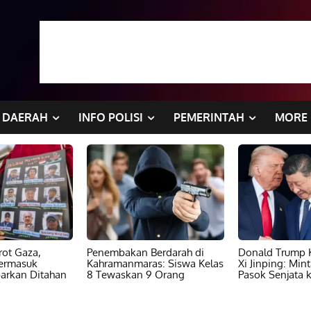
DAERAH
INFO POLISI
PEMERINTAH
MORE
ot Gaza,
Penembakan Berdarah di
Donald Trump K
ermasuk
Kahramanmaras: Siswa Kelas
Xi Jinping: Min
barkan Ditahan
8 Tewaskan 9 Orang
Pasok Senjata k