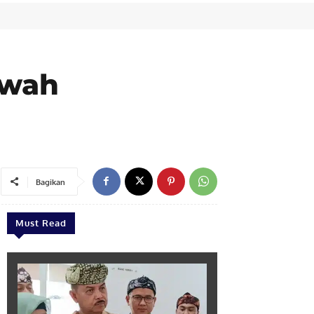
uwah
Bagikan
Must Read