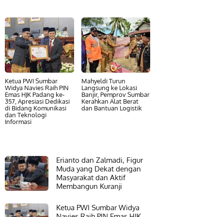
Ketua PWI Sumbar
Mahyeldi Turun
Widya Navies Raih PIN
Langsung ke Lokasi
Emas HJK Padang ke-
Banjir, Pemprov Sumbar
357, Apresiasi Dedikasi
Kerahkan Alat Berat
di Bidang Komunikasi
dan Bantuan Logistik
dan Teknologi
Informasi
Erianto dan Zalmadi, Figur
Muda yang Dekat dengan
Masyarakat dan Aktif
Membangun Kuranji
Ketua PWI Sumbar Widya
Navies Raih PIN Emas HJK