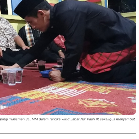
pingi Yunisman SE, MM dalam rangka wirid Jabar Nur Pauh IX sekaligus menyambut