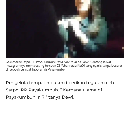
Sekretaris Satpol PP Payakumbuh Dewi Novita alias Dewi Centong lewat
Instagramnya memposting temuan DJ Yohannaaprilia01 yang nyaris tanpa busana
di sebuah tempat hiburan di Payakumbuh
Pengelola tempat hiburan diberikan teguran oleh
Satpol PP Payakumbuh. “ Kemana ulama di
Payakumbuh ini? ” tanya Dewi.