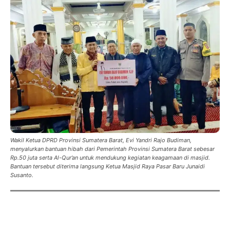
Wakil Ketua DPRD Provinsi Sumatera Barat, Evi Yandri Rajo Budiman,
menyalurkan bantuan hibah dari Pemerintah Provinsi Sumatera Barat sebesar
Rp.50 juta serta Al-Qur’an untuk mendukung kegiatan keagamaan di masjid.
Bantuan tersebut diterima langsung Ketua Masjid Raya Pasar Baru Junaidi
Susanto.