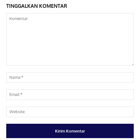
TINGGALKAN KOMENTAR
Komentar:
Na
Ema
Web