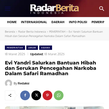
HOME
INTERNASIONAL
DAERAH
INFO POLISI
PEMERINT
Beranda
Radar Berita Indonesia
PEMERINTAH
Evi Yandri Salurkan Bantuan
Hibah dan Serukan Pencegahan Narkoba Dalam Safari Ramadhan
PEMERINTAH
UMUM
AGAMA
18 Maret 2025
Updated:
18 Maret 2025
Evi Yandri Salurkan Bantuan Hibah
dan Serukan Pencegahan Narkoba
Dalam Safari Ramadhan
By
Redaksi