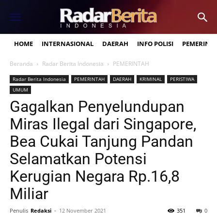
HOME
INTERNASIONAL
DAERAH
INFO POLISI
PEMERINT
Beranda
Radar Berita Indonesia
PEMERINTAH
Radar Berita Indonesia
PEMERINTAH
DAERAH
KRIMINAL
PERISTIWA
UMUM
Gagalkan Penyelundupan
Miras Ilegal dari Singapore,
Bea Cukai Tanjung Pandan
Selamatkan Potensi
Kerugian Negara Rp.16,8
Miliar
Penulis
Redaksi
-
12 November 2021
351
0