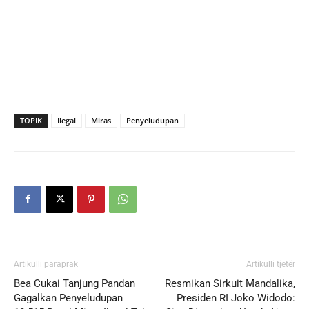
TOPIK
Ilegal
Miras
Penyeludupan
Artikulli paraprak
Artikulli tjetër
Bea Cukai Tanjung Pandan
Resmikan Sirkuit Mandalika,
Gagalkan Penyeludupan
Presiden RI Joko Widodo: