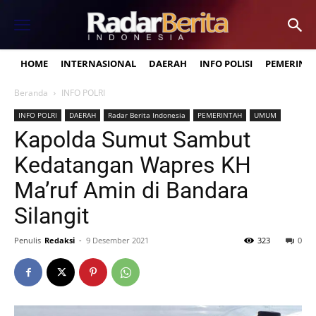
HOME
INTERNASIONAL
DAERAH
INFO POLISI
PEMERINT
Beranda
INFO POLRI
INFO POLRI
DAERAH
Radar Berita Indonesia
PEMERINTAH
UMUM
Kapolda Sumut Sambut
Kedatangan Wapres KH
Ma’ruf Amin di Bandara
Silangit
Penulis
Redaksi
-
9 Desember 2021
323
0