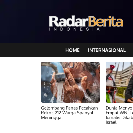
HOME
INTERNASIONAL
Gelombang Panas Pecahkan
Dunia Menyor
Rekor, 212 Warga Spanyol
Empat WNI T
Meninggal
Jurnalis Dika
Israel