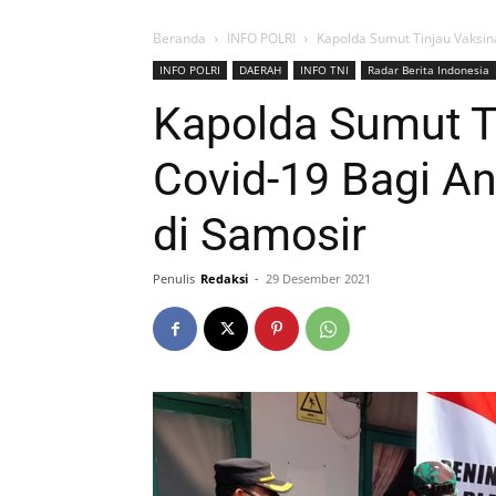
Beranda
INFO POLRI
Kapolda Sumut Tinjau Vaksin
INFO POLRI
DAERAH
INFO TNI
Radar Berita Indonesia
Kapolda Sumut T
Covid-19 Bagi An
di Samosir
Penulis
Redaksi
-
29 Desember 2021