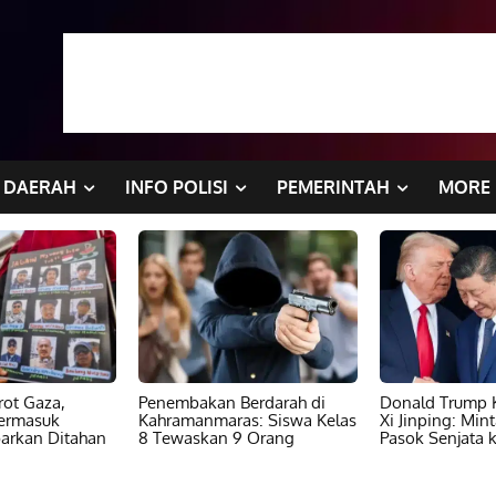
DAERAH
INFO POLISI
PEMERINTAH
MORE
ot Gaza,
Penembakan Berdarah di
Donald Trump K
ermasuk
Kahramanmaras: Siswa Kelas
Xi Jinping: Min
barkan Ditahan
8 Tewaskan 9 Orang
Pasok Senjata k