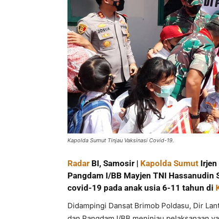
Kapolda Sumut Tinjau Vaksinasi Covid-19.
Radar
BI, Samosir |
Kapolda Sumut
Irjen
Pangdam I/BB Mayjen TNI Hassanudin S
covid-19 pada anak usia 6-11 tahun di
Didampingi Dansat Brimob Poldasu, Dir La
dan Pangdam I/BB meninjau pelaksanaan va