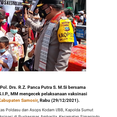
 Pol. Drs. R.Z. Panca Putra S. M.Si bersama
.I.P., MM mengecek pelaksanaan vaksinasi
Kabupaten Samosir
, Rabu (29/12/2021).
ntas Poldasu dan Asops Kodam I/BB, Kapolda Sumut
ksinasi di Puskesmas Ambarita, Kecamatan Simanindo,