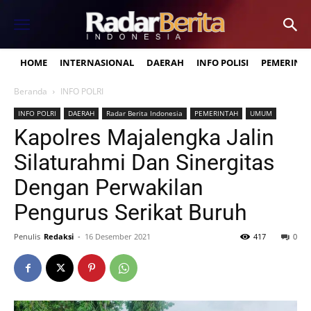
HOME
INTERNASIONAL
DAERAH
INFO POLISI
PEMERINT
Beranda
INFO POLRI
INFO POLRI
DAERAH
Radar Berita Indonesia
PEMERINTAH
UMUM
Kapolres Majalengka Jalin
Silaturahmi Dan Sinergitas
Dengan Perwakilan
Pengurus Serikat Buruh
Penulis
Redaksi
-
16 Desember 2021
417
0