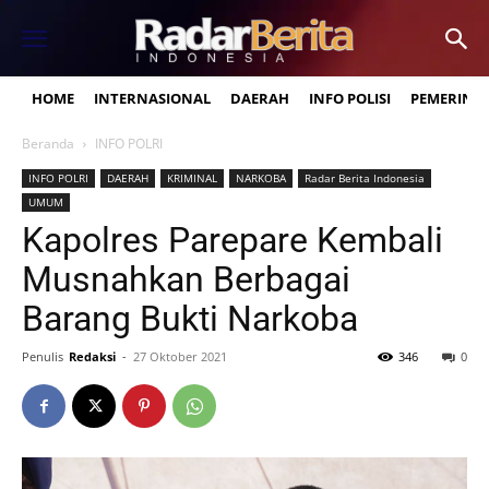
HOME
INTERNASIONAL
DAERAH
INFO POLISI
PEMERINT
Beranda
INFO POLRI
INFO POLRI
DAERAH
KRIMINAL
NARKOBA
Radar Berita Indonesia
UMUM
Kapolres Parepare Kembali
Musnahkan Berbagai
Barang Bukti Narkoba
Penulis
Redaksi
-
27 Oktober 2021
346
0