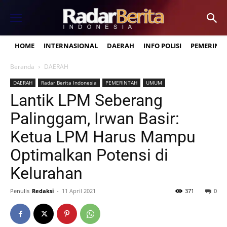
HOME
INTERNASIONAL
DAERAH
INFO POLISI
PEMERINT
Beranda
DAERAH
DAERAH
Radar Berita Indonesia
PEMERINTAH
UMUM
Lantik LPM Seberang
Palinggam, Irwan Basir:
Ketua LPM Harus Mampu
Optimalkan Potensi di
Kelurahan
Penulis
Redaksi
-
11 April 2021
371
0