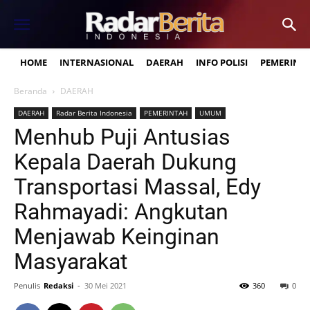
HOME
INTERNASIONAL
DAERAH
INFO POLISI
PEMERINT
Beranda
DAERAH
DAERAH
Radar Berita Indonesia
PEMERINTAH
UMUM
Menhub Puji Antusias
Kepala Daerah Dukung
Transportasi Massal, Edy
Rahmayadi: Angkutan
Menjawab Keinginan
Masyarakat
Penulis
Redaksi
-
30 Mei 2021
360
0