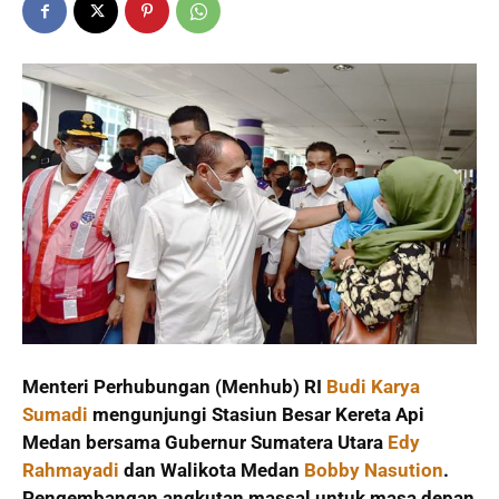
Menteri Perhubungan (Menhub) RI
Budi Karya
Sumadi
mengunjungi Stasiun Besar Kereta Api
Medan bersama Gubernur Sumatera Utara
Edy
Rahmayadi
dan Walikota Medan
Bobby Nasution
.
Pengembangan angkutan massal untuk masa depan