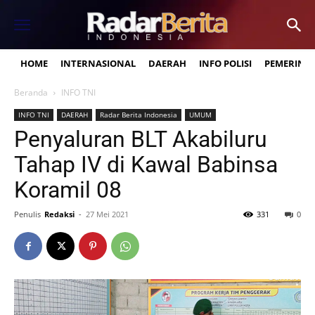
HOME
INTERNASIONAL
DAERAH
INFO POLISI
PEMERINT
Beranda
INFO TNI
INFO TNI
DAERAH
Radar Berita Indonesia
UMUM
Penyaluran BLT Akabiluru
Tahap IV di Kawal Babinsa
Koramil 08
Penulis
Redaksi
-
27 Mei 2021
331
0