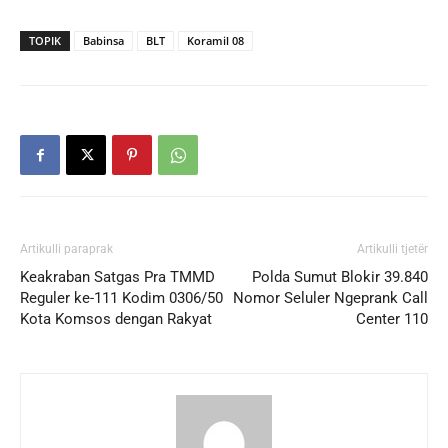
TOPIK
Babinsa
BLT
Koramil 08
Artikulli paraprak
Artikulli tjetër
Keakraban Satgas Pra TMMD
Polda Sumut Blokir 39.840
Reguler ke-111 Kodim 0306/50
Nomor Seluler Ngeprank Call
Kota Komsos dengan Rakyat
Center 110