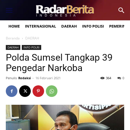
HOME
INTERNASIONAL
DAERAH
INFO POLISI
PEMERINT
Beranda
DAERAH
DAERAH
INFO POLRI
Polda Sumsel Tangkap 39
Pengedar Narkoba
Penulis
Redaksi
-
16 Februari 2021
364
0