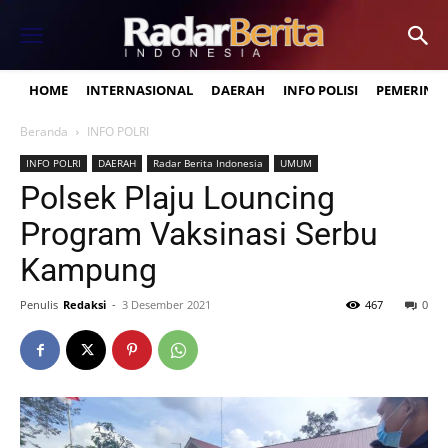
HOME
INTERNASIONAL
DAERAH
INFO POLISI
PEMERINT
Beranda
INFO POLRI
INFO POLRI
DAERAH
Radar Berita Indonesia
UMUM
Polsek Plaju Louncing
Program Vaksinasi Serbu
Kampung
Penulis
Redaksi
-
3 Desember 2021
467
0