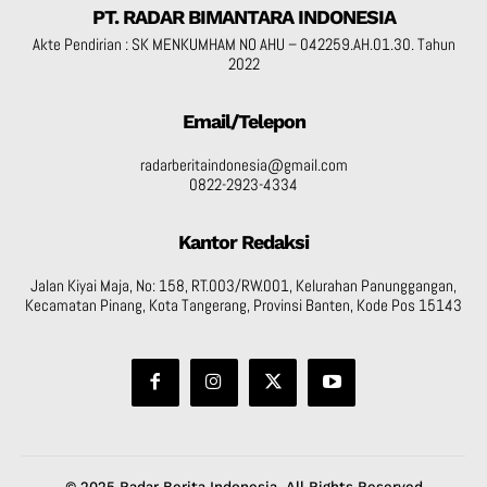
PT. RADAR BIMANTARA INDONESIA
Akte Pendirian : SK MENKUMHAM NO AHU – 042259.AH.01.30. Tahun
2022
Email/Telepon
radarberitaindonesia@gmail.com
0822-2923-4334
Kantor Redaksi
Jalan Kiyai Maja, No: 158, RT.003/RW.001, Kelurahan Panunggangan,
Kecamatan Pinang, Kota Tangerang, Provinsi Banten, Kode Pos 15143
© 2025 Radar Berita Indonesia. All Rights Reserved