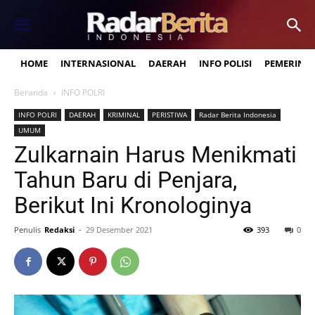
HOME
INTERNASIONAL
DAERAH
INFO POLISI
PEMERINT
Beranda
INFO POLRI
INFO POLRI
DAERAH
KRIMINAL
PERISTIWA
Radar Berita Indonesia
UMUM
Zulkarnain Harus Menikmati
Tahun Baru di Penjara,
Berikut Ini Kronologinya
Penulis
Redaksi
-
29 Desember 2021
393
0