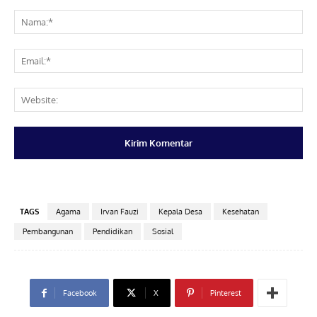
Komentar:
Na
Ema
Web
TAGS
Agama
Irvan Fauzi
Kepala Desa
Kesehatan
Pembangunan
Pendidikan
Sosial
Facebook
X
Pinterest