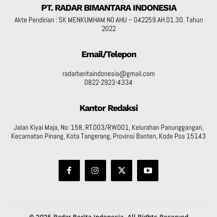
PT. RADAR BIMANTARA INDONESIA
Akte Pendirian : SK MENKUMHAM NO AHU – 042259.AH.01.30. Tahun
2022
Email/Telepon
radarberitaindonesia@gmail.com
0822-2923-4334
Kantor Redaksi
Jalan Kiyai Maja, No: 158, RT.003/RW.001, Kelurahan Panunggangan,
Kecamatan Pinang, Kota Tangerang, Provinsi Banten, Kode Pos 15143
© 2025 Radar Berita Indonesia. All Rights Reserved