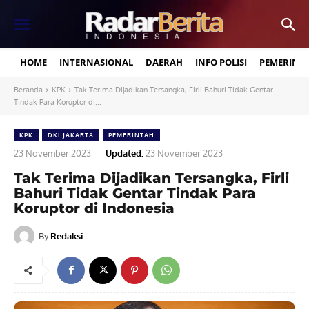
HOME
INTERNASIONAL
DAERAH
INFO POLISI
PEMERINT
Beranda
KPK
Tak Terima Dijadikan Tersangka, Firli Bahuri Tidak Gentar
Tindak Para Koruptor di...
KPK
DKI JAKARTA
PEMERINTAH
23 November 2023
Updated:
23 November 2023
Tak Terima Dijadikan Tersangka, Firli
Bahuri Tidak Gentar Tindak Para
Koruptor di Indonesia
By
Redaksi