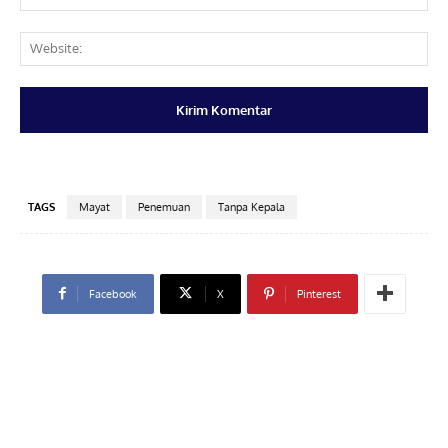
Web
TAGS
Mayat
Penemuan
Tanpa Kepala
Facebook
X
Pinterest