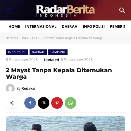
HOME
INTERNASIONAL
DAERAH
INFO POLISI
PEMERINT
Beranda
INFO POLRI
2 Mayat Tanpa Kepala Ditemukan Warga
INFO POLRI
DAERAH
LAMPUNG
8 September 2023
Updated:
8 September 2023
2 Mayat Tanpa Kepala Ditemukan
Warga
By
Redaksi