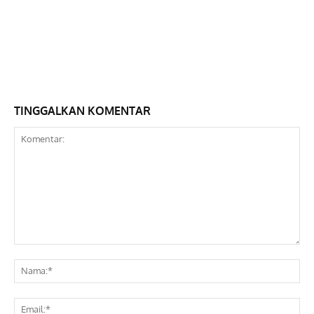
TINGGALKAN KOMENTAR
Komentar:
Na
Ema