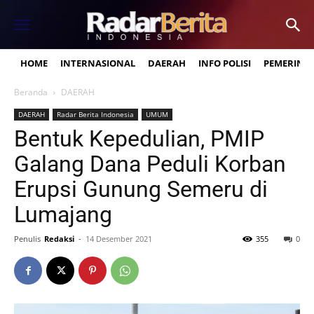
HOME
INTERNASIONAL
DAERAH
INFO POLISI
PEMERINT
Beranda
DAERAH
DAERAH
Radar Berita Indonesia
UMUM
Bentuk Kepedulian, PMIP
Galang Dana Peduli Korban
Erupsi Gunung Semeru di
Lumajang
Penulis
Redaksi
-
14 Desember 2021
355
0