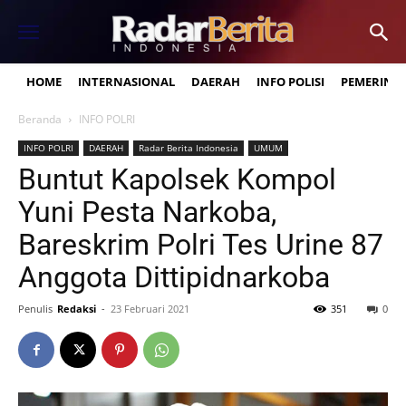
HOME
INTERNASIONAL
DAERAH
INFO POLISI
PEMERINT
Beranda
INFO POLRI
INFO POLRI
DAERAH
Radar Berita Indonesia
UMUM
Buntut Kapolsek Kompol
Yuni Pesta Narkoba,
Bareskrim Polri Tes Urine 87
Anggota Dittipidnarkoba
Penulis
Redaksi
-
23 Februari 2021
351
0