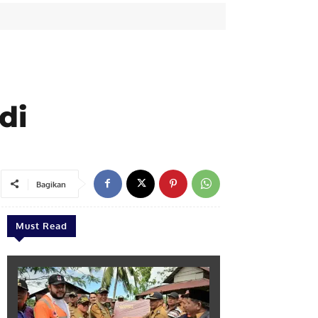
di
Bagikan
Must Read