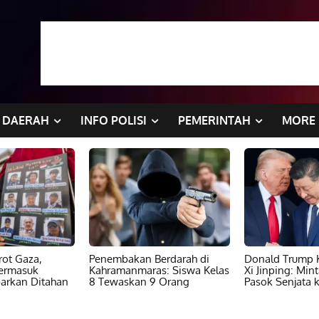
DAERAH
INFO POLISI
PEMERINTAH
MORE
ot Gaza,
Penembakan Berdarah di
Donald Trump K
ermasuk
Kahramanmaras: Siswa Kelas
Xi Jinping: Min
barkan Ditahan
8 Tewaskan 9 Orang
Pasok Senjata k