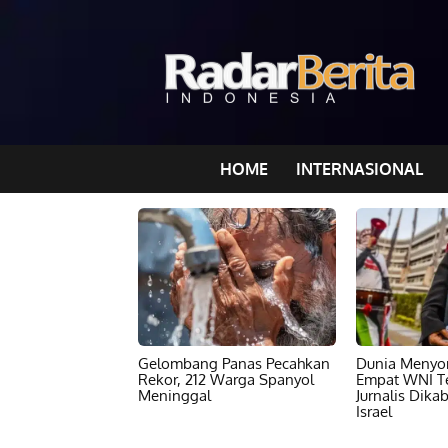
HOME
INTERNASIONAL
Gelombang Panas Pecahkan
Dunia Menyor
Rekor, 212 Warga Spanyol
Empat WNI T
Meninggal
Jurnalis Dika
Israel