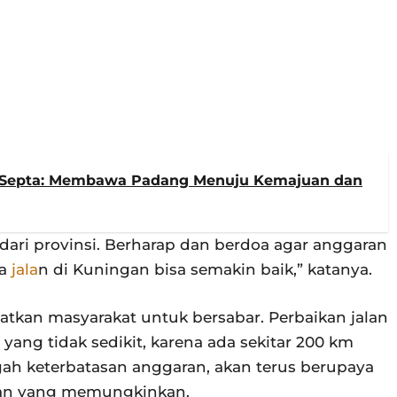
i Septa: Membawa Padang Menuju Kemajuan dan
ari provinsi. Berharap dan berdoa agar anggaran
ga
jala
n di Kuningan bisa semakin baik,” katanya.
tkan masyarakat untuk bersabar. Perbaikan jalan
ang tidak sedikit, karena ada sekitar 200 km
ngah keterbatasan anggaran, akan terus berupaya
an yang memungkinkan.