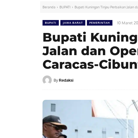
Beranda
BUPATI
Bupati Kuningan Tinjau Perbaikan Jalan 
10 Maret 2
BUPATI
JAWA BARAT
PEMERINTAH
Bupati Kuning
Jalan dan Ope
Caracas-Cibun
By
Redaksi