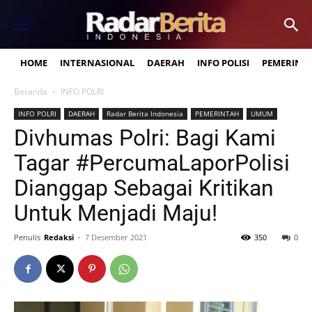
HOME
INTERNASIONAL
DAERAH
INFO POLISI
PEMERINT
Beranda
INFO POLRI
INFO POLRI
DAERAH
Radar Berita Indonesia
PEMERINTAH
UMUM
Divhumas Polri: Bagi Kami
Tagar #PercumaLaporPolisi
Dianggap Sebagai Kritikan
Untuk Menjadi Maju!
Penulis
Redaksi
-
7 Desember 2021
350
0