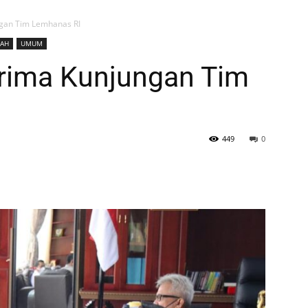
gan Tim Lemhanas RI
TAH
UMUM
rima Kunjungan Tim
449
0