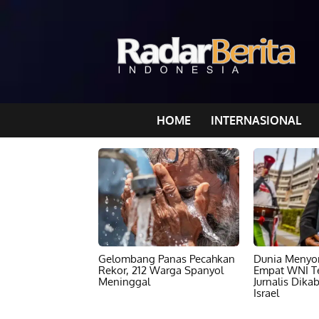
HOME
INTERNASIONAL
Gelombang Panas Pecahkan
Dunia Menyor
Rekor, 212 Warga Spanyol
Empat WNI T
Meninggal
Jurnalis Dika
Israel