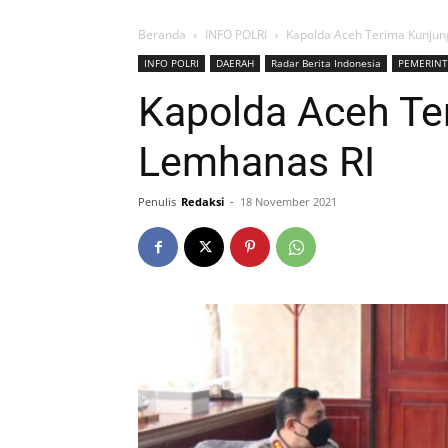
Beranda
INFO POLRI
Kapolda Aceh Terima Kunjun
INFO POLRI
DAERAH
Radar Berita Indonesia
PEMERIN
Kapolda Aceh Te
Lemhanas RI
Penulis
Redaksi
-
18 November 2021