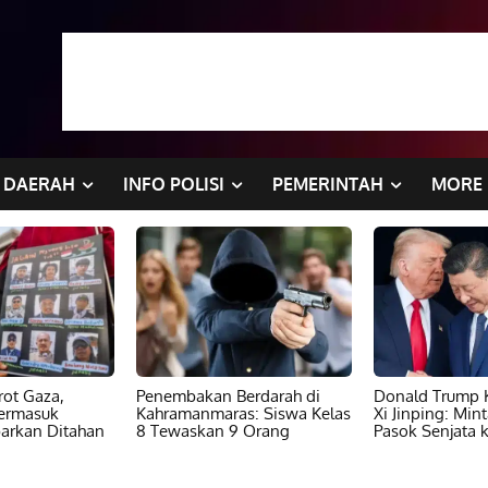
DAERAH
INFO POLISI
PEMERINTAH
MORE
ot Gaza,
Penembakan Berdarah di
Donald Trump K
ermasuk
Kahramanmaras: Siswa Kelas
Xi Jinping: Min
barkan Ditahan
8 Tewaskan 9 Orang
Pasok Senjata k