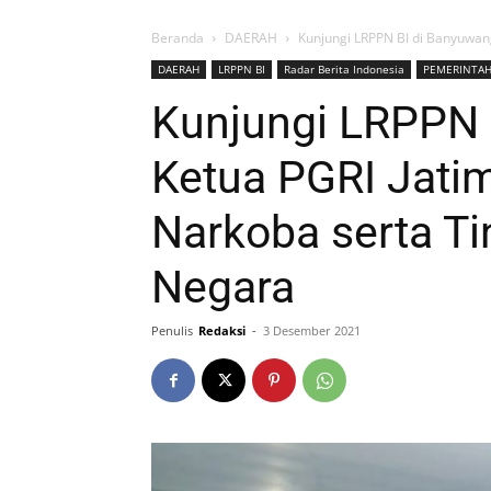
Beranda
DAERAH
Kunjungi LRPPN BI di Banyuwang
DAERAH
LRPPN BI
Radar Berita Indonesia
PEMERINTA
Kunjungi LRPPN 
Ketua PGRI Jati
Narkoba serta Ti
Negara
Penulis
Redaksi
-
3 Desember 2021