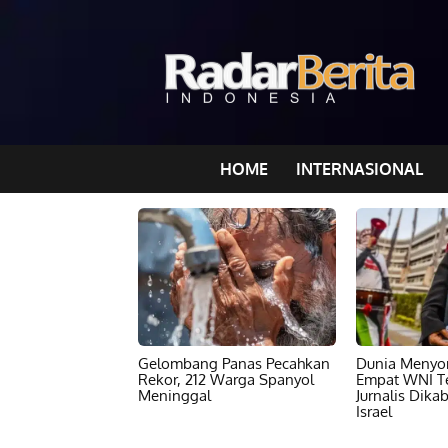
HOME
INTERNASIONAL
Gelombang Panas Pecahkan
Dunia Menyor
Rekor, 212 Warga Spanyol
Empat WNI T
Meninggal
Jurnalis Dika
Israel