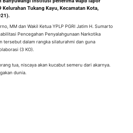
 Banyuwangi institusi penerima wajib lapor
89 Kelurahan Tukang Kayu, Kecamatan Kota,
021).
rno, MM dan Wakil Ketua YPLP PGRI Jatim H. Sumarto
bilitasi Pencegahan Penyalahgunaan Narkotika
 tersebut dalam rangka silaturahmi dan guna
laborasi (3 KO).
ang tua, niscaya akan kucabut semeru dari akarnya.
gakan dunia.