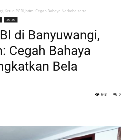
i, Ketua PGRI Jatim: Cegah Bahaya Narkoba serta...
H
UMUM
BI di Banyuwangi,
m: Cegah Bahaya
ngkatkan Bela
648
0