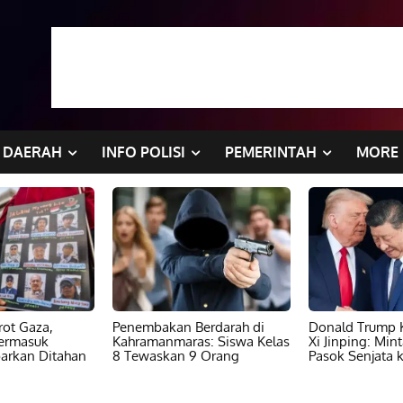
DAERAH
INFO POLISI
PEMERINTAH
MORE
ot Gaza,
Penembakan Berdarah di
Donald Trump K
ermasuk
Kahramanmaras: Siswa Kelas
Xi Jinping: Min
barkan Ditahan
8 Tewaskan 9 Orang
Pasok Senjata k