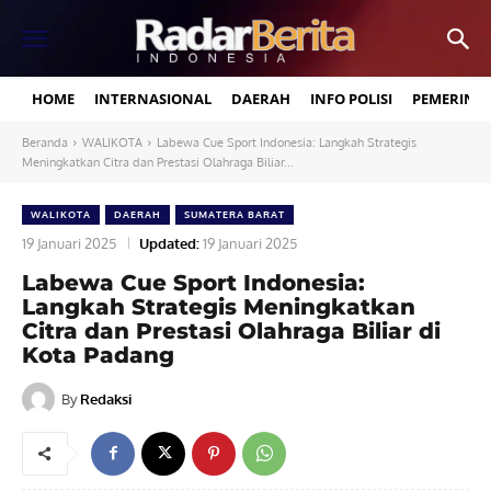
HOME
INTERNASIONAL
DAERAH
INFO POLISI
PEMERINT
Beranda
WALIKOTA
Labewa Cue Sport Indonesia: Langkah Strategis
Meningkatkan Citra dan Prestasi Olahraga Biliar...
WALIKOTA
DAERAH
SUMATERA BARAT
19 Januari 2025
Updated:
19 Januari 2025
Labewa Cue Sport Indonesia:
Langkah Strategis Meningkatkan
Citra dan Prestasi Olahraga Biliar di
Kota Padang
By
Redaksi