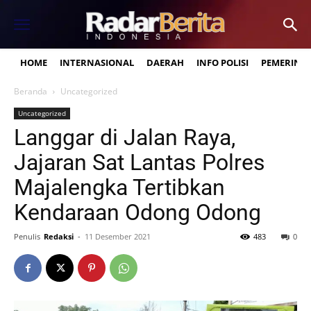
HOME
INTERNASIONAL
DAERAH
INFO POLISI
PEMERINT
Beranda
Uncategorized
Uncategorized
Langgar di Jalan Raya,
Jajaran Sat Lantas Polres
Majalengka Tertibkan
Kendaraan Odong Odong
Penulis
Redaksi
-
11 Desember 2021
483
0