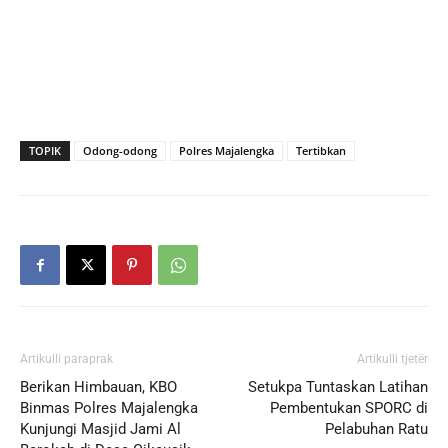
TOPIK
Odong-odong
Polres Majalengka
Tertibkan
Artikulli paraprak
Artikulli tjetër
Berikan Himbauan, KBO
Setukpa Tuntaskan Latihan
Binmas Polres Majalengka
Pembentukan SPORC di
Kunjungi Masjid Jami Al
Pelabuhan Ratu