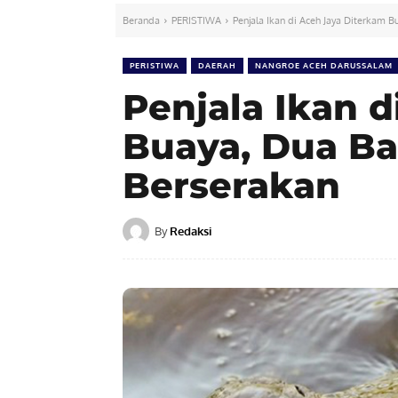
Beranda
PERISTIWA
Penjala Ikan di Aceh Jaya Diterkam 
PERISTIWA
DAERAH
NANGROE ACEH DARUSSALAM
Penjala Ikan 
Buaya, Dua B
Berserakan
By
Redaksi