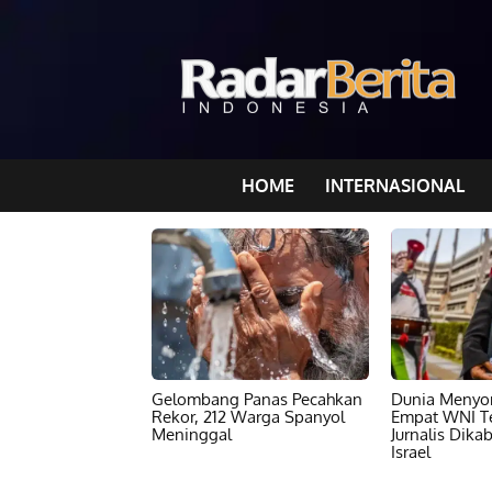
HOME
INTERNASIONAL
Gelombang Panas Pecahkan
Dunia Menyor
Rekor, 212 Warga Spanyol
Empat WNI T
Meninggal
Jurnalis Dika
Israel