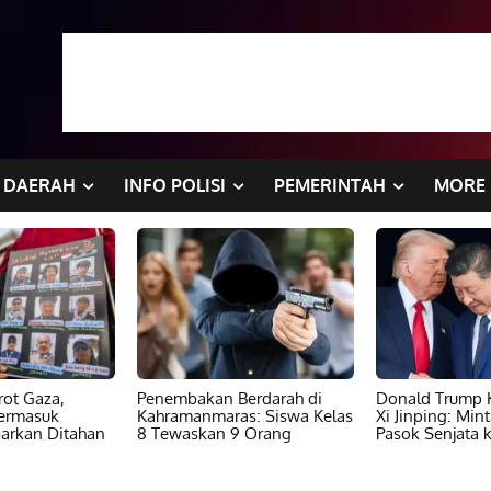
DAERAH
INFO POLISI
PEMERINTAH
MORE
ot Gaza,
Penembakan Berdarah di
Donald Trump K
ermasuk
Kahramanmaras: Siswa Kelas
Xi Jinping: Min
barkan Ditahan
8 Tewaskan 9 Orang
Pasok Senjata k