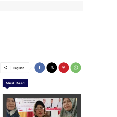
m
Bagikan
Must Read