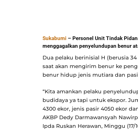
Sukabumi
– Personel Unit Tindak Pidan
menggagalkan penyelundupan benur a
Dua pelaku berinisial H (berusia 34
saat akan mengirim benur ke pen
benur hidup jenis mutiara dan pas
“Kita amankan pelaku penyelundup
budidaya ya tapi untuk ekspor. J
4300 ekor, jenis pasir 4050 ekor d
AKBP Dedy Darmawansyah Nawirputra
Ipda Ruskan Herawan, Minggu (17/10