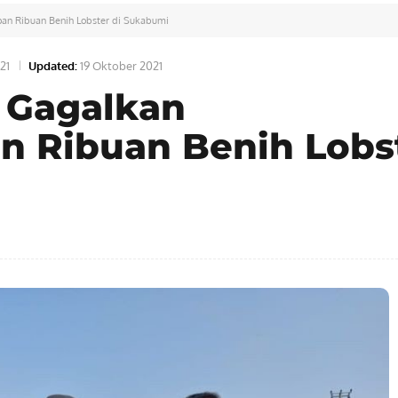
upan Ribuan Benih Lobster di Sukabumi
21
Updated:
19 Oktober 2021
l Gagalkan
n Ribuan Benih Lobs