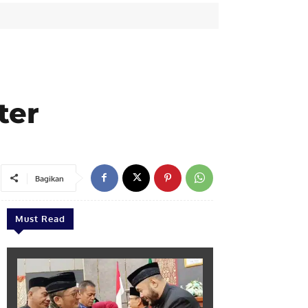
ter
Bagikan
Must Read