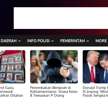
DAERAH
INFO POLISI
PEMERINTAH
MORE
ot Gaza,
Penembakan Berdarah di
Donald Trump K
ermasuk
Kahramanmaras: Siswa Kelas
Xi Jinping: Min
barkan Ditahan
8 Tewaskan 9 Orang
Pasok Senjata k