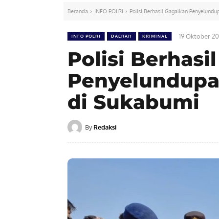
Beranda
INFO POLRI
Polisi Berhasil Gagalkan Penyelund
19 Oktober 20
INFO POLRI
DAERAH
KRIMINAL
Polisi Berhasi
Penyelundupa
di Sukabumi
By
Redaksi