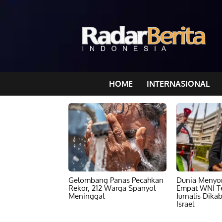
HOME
INTERNASIONAL
Gelombang Panas Pecahkan
Dunia Menyor
Rekor, 212 Warga Spanyol
Empat WNI T
Meninggal
Jurnalis Dika
Israel