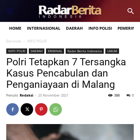
HOME
INTERNASIONAL
DAERAH
INFO POLISI
PEMERINT
Beranda
INFO POLRI
INFO POLRI
DAERAH
KRIMINAL
Radar Berita Indonesia
UMUM
Polri Tetapkan 7 Tersangka
Kasus Pencabulan dan
Penganiayaan di Malang
Penulis
Redaksi
-
25 November 2021
388
0