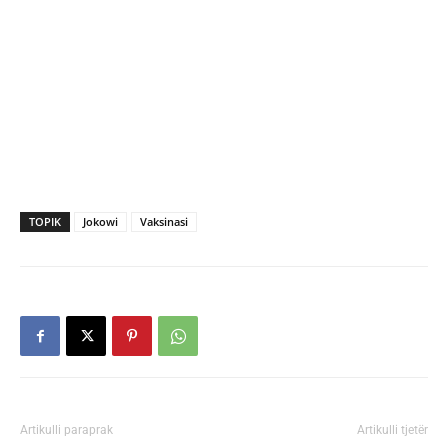
TOPIK
Jokowi
Vaksinasi
Artikulli paraprak
Artikulli tjetër