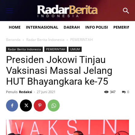
HOME
INTERNASIONAL
DAERAH
INFO POLISI
PEMERINT
Beranda
Radar Berita Indonesia
PEMERINTAH
Radar Berita Indonesia
PEMERINTAH
UMUM
Presiden Jokowi Tinjau
Vaksinasi Massal Jelang
HUT Bhayangkara ke-75
Penulis
Redaksi
-
27 Juni 2021
347
0