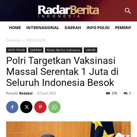
HOME
INTERNASIONAL
DAERAH
INFO POLISI
PEMERINT
Beranda
INFO POLRI
INFO POLRI
DAERAH
Radar Berita Indonesia
UMUM
Polri Targetkan Vaksinasi
Massal Serentak 1 Juta di
Seluruh Indonesia Besok
Penulis
Redaksi
-
27 Juni 2021
376
0