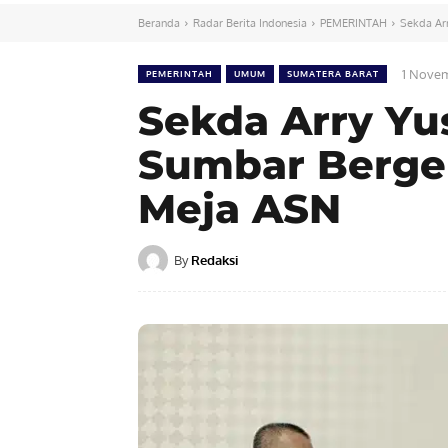
Beranda
Radar Berita Indonesia
PEMERINTAH
Sekda Ar
1 Nove
PEMERINTAH
UMUM
SUMATERA BARAT
Sekda Arry Yu
Sumbar Berger
Meja ASN
By
Redaksi