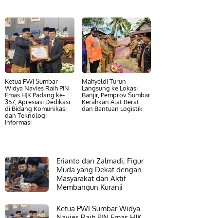
Ketua PWI Sumbar
Mahyeldi Turun
Widya Navies Raih PIN
Langsung ke Lokasi
Emas HJK Padang ke-
Banjir, Pemprov Sumbar
357, Apresiasi Dedikasi
Kerahkan Alat Berat
di Bidang Komunikasi
dan Bantuan Logistik
dan Teknologi
Informasi
Erianto dan Zalmadi, Figur
Muda yang Dekat dengan
Masyarakat dan Aktif
Membangun Kuranji
Ketua PWI Sumbar Widya
Navies Raih PIN Emas HJK