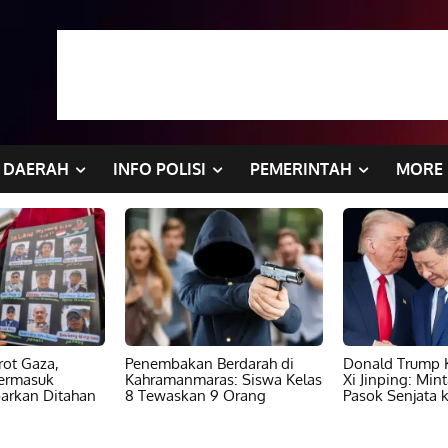
DAERAH
INFO POLISI
PEMERINTAH
MORE
ot Gaza,
Penembakan Berdarah di
Donald Trump K
ermasuk
Kahramanmaras: Siswa Kelas
Xi Jinping: Min
barkan Ditahan
8 Tewaskan 9 Orang
Pasok Senjata k