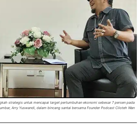
gkah strategis untuk mencapai target pertumbuhan ekonomi sebesar 7 persen pada
 Sumbar, Arry Yuswandi, dalam bincang santai bersama Founder Podcast Ciloteh Wan