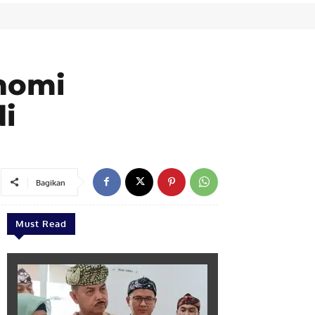
nomi
i
Bagikan
Must Read