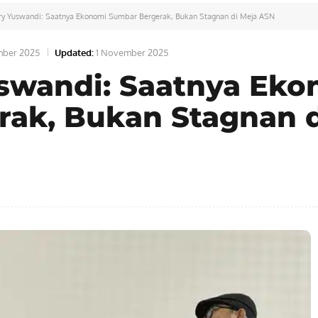
ry Yuswandi: Saatnya Ekonomi Sumbar Bergerak, Bukan Stagnan di Meja ASN
mber 2025
Updated:
1 November 2025
swandi: Saatnya Eko
ak, Bukan Stagnan d