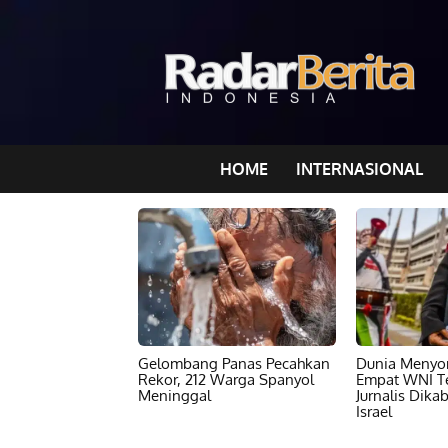
HOME
INTERNASIONAL
Gelombang Panas Pecahkan
Dunia Menyor
Rekor, 212 Warga Spanyol
Empat WNI T
Meninggal
Jurnalis Dika
Israel