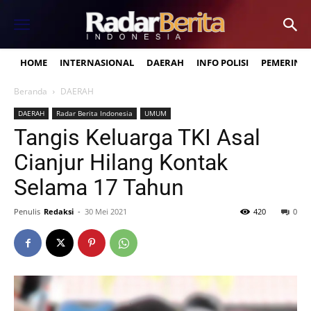
HOME
INTERNASIONAL
DAERAH
INFO POLISI
PEMERINT
Beranda
DAERAH
DAERAH
Radar Berita Indonesia
UMUM
Tangis Keluarga TKI Asal
Cianjur Hilang Kontak
Selama 17 Tahun
Penulis
Redaksi
-
30 Mei 2021
420
0